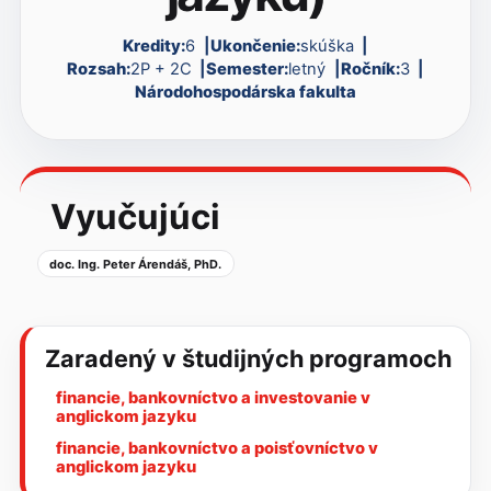
Kredity:
6
Ukončenie:
skúška
Rozsah:
2P + 2C
Semester:
letný
Ročník:
3
Národohospodárska fakulta
Vyučujúci
doc. Ing. Peter Árendáš, PhD.
Zaradený v študijných programoch
financie, bankovníctvo a investovanie v
anglickom jazyku
financie, bankovníctvo a poisťovníctvo v
anglickom jazyku