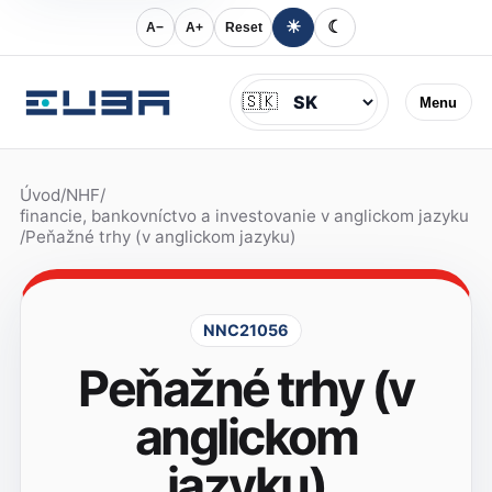
☀
☾
A−
A+
Reset
Jazyk
🇸🇰
Menu
Úvod
/
NHF
/
financie, bankovníctvo a investovanie v anglickom jazyku
/
Peňažné trhy (v anglickom jazyku)
NNC21056
Peňažné trhy (v
anglickom
jazyku)