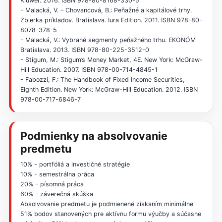
Kluwer. 2016. ISBN 978-80-8168-330-5
- Malacká, V. – Chovancová, B.: Peňažné a kapitálové trhy.
Zbierka príkladov. Bratislava. Iura Edition. 2011. ISBN 978-80-
8078-378-5
- Malacká, V.: Vybrané segmenty peňažného trhu. EKONÓM
Bratislava. 2013. ISBN 978-80-225-3512-0
- Stigum, M.: Stigum’s Money Market, 4E. New York: McGraw-
Hill Education. 2007. ISBN 978-00-714-4845-1
- Fabozzi, F.: The Handbook of Fixed Income Securities,
Eighth Edition. New York: McGraw-Hill Education. 2012. ISBN
978-00-717-6846-7
Podmienky na absolvovanie
predmetu
10% - portfóliá a investičné stratégie
10% - semestrálna práca
20% - písomná práca
60% - záverečná skúška
Absolvovanie predmetu je podmienené získaním minimálne
51% bodov stanovených pre aktívnu formu výučby a súčasne