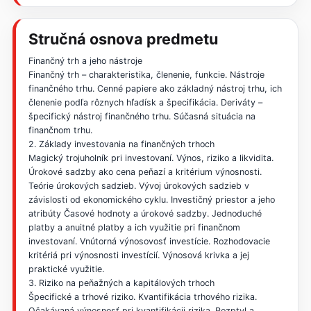
Stručná osnova predmetu
Finančný trh a jeho nástroje
Finančný trh – charakteristika, členenie, funkcie. Nástroje
finančného trhu. Cenné papiere ako základný nástroj trhu, ich
členenie podľa rôznych hľadísk a špecifikácia. Deriváty –
špecifický nástroj finančného trhu. Súčasná situácia na
finančnom trhu.
2. Základy investovania na finančných trhoch
Magický trojuholník pri investovaní. Výnos, riziko a likvidita.
Úrokové sadzby ako cena peňazí a kritérium výnosnosti.
Teórie úrokových sadzieb. Vývoj úrokových sadzieb v
závislosti od ekonomického cyklu. Investičný priestor a jeho
atribúty Časové hodnoty a úrokové sadzby. Jednoduché
platby a anuitné platby a ich využitie pri finančnom
investovaní. Vnútorná výnosovosť investície. Rozhodovacie
kritériá pri výnosnosti investícií. Výnosová krivka a jej
praktické využitie.
3. Riziko na peňažných a kapitálových trhoch
Špecifické a trhové riziko. Kvantifikácia trhového rizika.
Očakávaná výnosnosť pri kvantifikácii rizika. Rozptyl a