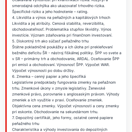
smerodajná odchýlka ako ukazovateľ trhového rizika.
Špecifické riziko a jeho hodnotenie – rating.
4. Likvidita a výnos na peňažných a kapitálových trhoch
Likvidita a jej atribúty. Cenová stabilita, reverzibilita,
obchodovateľnosť. Problematika stupňov likvidity. Výnos
investície. Význam zdaňovania pri finančnom investovaní.
5. Diskontný trh ako súčasť peňažného trhu
Štátne pokladničné poukážky a ich úloha pri prekleňovaní
bežného deficitu ŠR - nástroj fiškálnej politiky. ŠPP vo svete a
v SR – primárny trh a obchodovanie, ARDAL. Oceňovanie ŠPP
pri emisii a obchodovaní. Výnosnosť ŠPP. Výpočet WAR.
Výpočet výnosnosti po dobu držby.
6. Zmenka – cenný papier a jeho špecifiká
Legislatívne predpoklady fungovania zmenky na peňažnom
trhu. Zmenkové úkony v zmysle legislatívy. Ženevské
zmenkové právo, porovnanie s anglosaským právom. Výhody
zmeniek a ich využitie v praxi. Oceňovanie zmeniek.
Objektívna cena zmenky. Výpočet výnosnosti a ceny zmenky
pri eskonte. Obchodovanie na sekundárnom trhu.
7. Depozitný certifikát, jeho formy, ostatné cenné papiere
peňažného trhu
Charakteristika a výhody investovania do depozitných