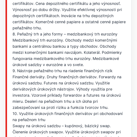
certifikátov. Cena depozitného certifikátu a jeho výnosnosť.
Výnosnosť po dobu držby. Využitie efektívnej výnosnosti pri
depozitných certifikátoch. Inovácie na trhu depozitných
certifikátov. Komerčné cenné papiere a ostatné cenné papiere
peňažného trhu.
8. Peňažný trh a jeho formy – medzibankový trh eurozóny
Medzibankový trh eurozóny. Obchody medzi komerčnými
bankami a centrálnou bankou a typy obchodov. Obchody
medzi komerčnými bankami navzájom. Kolaterál. Podmienky
fungovania medzibankového trhu eurozóny. Medzibankové
úrokové sadzby v eurozóne a vo svete.
9. Nástroje peňažného trhu na riadenie finančných rizík
Finančné deriváty. Druhy finančných derivátov. Forwardy na
úrokovú sadzbu. Futures na úrokovú sadzbu. Využitie
derivátových úrokových nástrojov. Výhody využitia pre
investora. Vzorové príklady forwardov a futures na úrokovú
mieru. Dealeri na peňažnom trhu a ich úloha pri
zabezpečovaní sa proti riziku a funkcia tvorcov trhu.
10. Využitie úrokových finančných derivátov pri obchodovaní
na peňažnom trhu
Swapy na úrokovú sadzbu – kupónový, bázický swap.
Členenie úrokových swapov. Využitie úrokových swapov pri