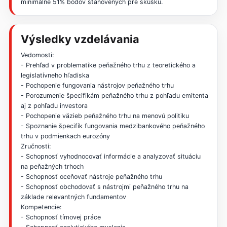
minimálne 51% bodov stanovených pre skúšku.
Výsledky vzdelávania
Vedomosti:
- Prehľad v problematike peňažného trhu z teoretického a
legislatívneho hľadiska
- Pochopenie fungovania nástrojov peňažného trhu
- Porozumenie špecifikám peňažného trhu z pohľadu emitenta
aj z pohľadu investora
- Pochopenie väzieb peňažného trhu na menovú politiku
- Spoznanie špecifík fungovania medzibankového peňažného
trhu v podmienkach eurozóny
Zručnosti:
- Schopnosť vyhodnocovať informácie a analyzovať situáciu
na peňažných trhoch
- Schopnosť oceňovať nástroje peňažného trhu
- Schopnosť obchodovať s nástrojmi peňažného trhu na
základe relevantných fundamentov
Kompetencie:
- Schopnosť tímovej práce