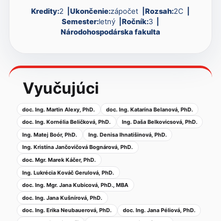
Kredity:
2
Ukončenie:
zápočet
Rozsah:
2C
Semester:
letný
Ročník:
3
Národohospodárska fakulta
Vyučujúci
doc. Ing. Martin Alexy, PhD.
doc. Ing. Katarína Belanová, PhD.
doc. Ing. Kornélia Beličková, PhD.
Ing. Daša Belkovicsová, PhD.
Ing. Matej Boór, PhD.
Ing. Denisa Ihnatišinová, PhD.
Ing. Kristína Jančovičová Bognárová, PhD.
doc. Mgr. Marek Káčer, PhD.
Ing. Lukrécia Kováč Gerulová, PhD.
doc. Ing. Mgr. Jana Kubicová, PhD., MBA
doc. Ing. Jana Kušnírová, PhD.
doc. Ing. Erika Neubauerová, PhD.
doc. Ing. Jana Péliová, PhD.