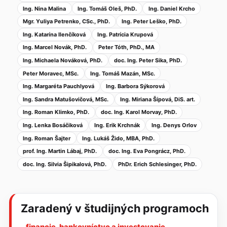
Ing. Nina Malina
Ing. Tomáš Oleš, PhD.
Ing. Daniel Krcho
Mgr. Yuliya Petrenko, CSc., PhD.
Ing. Peter Leško, PhD.
Ing. Katarína Ilenčíková
Ing. Patrícia Krupová
Ing. Marcel Novák, PhD.
Peter Tóth, PhD., MA
Ing. Michaela Nováková, PhD.
doc. Ing. Peter Sika, PhD.
Peter Moravec, MSc.
Ing. Tomáš Mazán, MSc.
Ing. Margaréta Pauchlyová
Ing. Barbora Sýkorová
Ing. Sandra Matušovičová, MSc.
Ing. Miriana Šípová, DiS. art.
Ing. Roman Klimko, PhD.
doc. Ing. Karol Morvay, PhD.
Ing. Lenka Bosáčiková
Ing. Erik Krchnák
Ing. Denys Orlov
Ing. Roman Šajter
Ing. Lukáš Žido, MBA, PhD.
prof. Ing. Martin Lábaj, PhD.
doc. Ing. Eva Pongrácz, PhD.
doc. Ing. Silvia Šipikalová, PhD.
PhDr. Erich Schlesinger, PhD.
Zaradený v študijných programoch
financie, bankovníctvo a investovanie