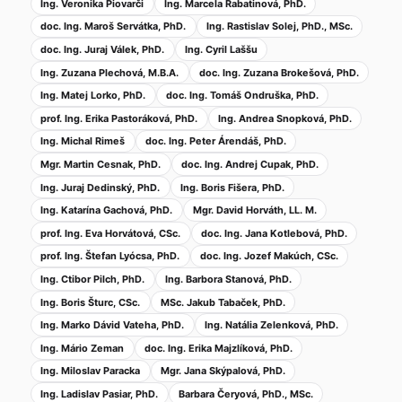
Ing. Veronika Piovarči
Ing. Marcela Rabatinová, PhD.
doc. Ing. Maroš Servátka, PhD.
Ing. Rastislav Solej, PhD., MSc.
doc. Ing. Juraj Válek, PhD.
Ing. Cyril Laššu
Ing. Zuzana Plechová, M.B.A.
doc. Ing. Zuzana Brokešová, PhD.
Ing. Matej Lorko, PhD.
doc. Ing. Tomáš Ondruška, PhD.
prof. Ing. Erika Pastoráková, PhD.
Ing. Andrea Snopková, PhD.
Ing. Michal Rimeš
doc. Ing. Peter Árendáš, PhD.
Mgr. Martin Cesnak, PhD.
doc. Ing. Andrej Cupak, PhD.
Ing. Juraj Dedinský, PhD.
Ing. Boris Fišera, PhD.
Ing. Katarína Gachová, PhD.
Mgr. David Horváth, LL. M.
prof. Ing. Eva Horvátová, CSc.
doc. Ing. Jana Kotlebová, PhD.
prof. Ing. Štefan Lyócsa, PhD.
doc. Ing. Jozef Makúch, CSc.
Ing. Ctibor Pilch, PhD.
Ing. Barbora Stanová, PhD.
Ing. Boris Šturc, CSc.
MSc. Jakub Tabaček, PhD.
Ing. Marko Dávid Vateha, PhD.
Ing. Natália Zelenková, PhD.
Ing. Mário Zeman
doc. Ing. Erika Majzlíková, PhD.
Ing. Miloslav Paracka
Mgr. Jana Skýpalová, PhD.
Ing. Ladislav Pasiar, PhD.
Barbara Čeryová, PhD., MSc.