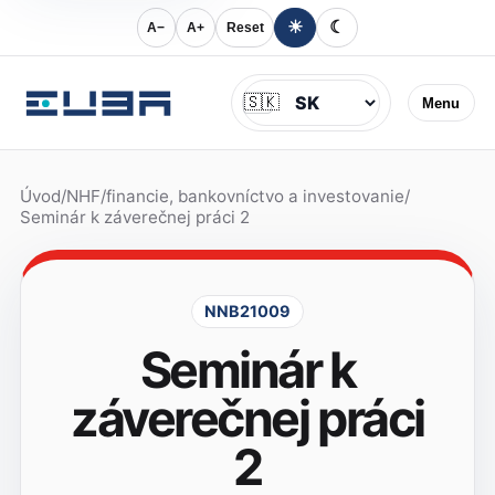
☀
☾
A−
A+
Reset
Jazyk
🇸🇰
Menu
Úvod
/
NHF
/
financie, bankovníctvo a investovanie
/
Seminár k záverečnej práci 2
NNB21009
Seminár k
záverečnej práci
2