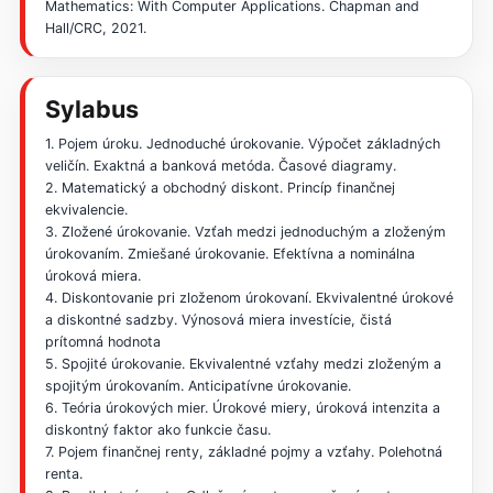
Mathematics: With Computer Applications. Chapman and
Hall/CRC, 2021.
Sylabus
1. Pojem úroku. Jednoduché úrokovanie. Výpočet základných
veličín. Exaktná a banková metóda. Časové diagramy.
2. Matematický a obchodný diskont. Princíp finančnej
ekvivalencie.
3. Zložené úrokovanie. Vzťah medzi jednoduchým a zloženým
úrokovaním. Zmiešané úrokovanie. Efektívna a nominálna
úroková miera.
4. Diskontovanie pri zloženom úrokovaní. Ekvivalentné úrokové
a diskontné sadzby. Výnosová miera investície, čistá
prítomná hodnota
5. Spojité úrokovanie. Ekvivalentné vzťahy medzi zloženým a
spojitým úrokovaním. Anticipatívne úrokovanie.
6. Teória úrokových mier. Úrokové miery, úroková intenzita a
diskontný faktor ako funkcie času.
7. Pojem finančnej renty, základné pojmy a vzťahy. Polehotná
renta.