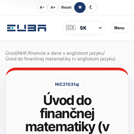
☀
☾
A−
A+
Reset
Jazyk
🇸🇰
Menu
Úvod
/
NHF
/
financie a dane v anglickom jazyku
/
Úvod do finančnej matematiky (v anglickom jazyku)
NIC21031aj
Úvod do
finančnej
matematiky (v