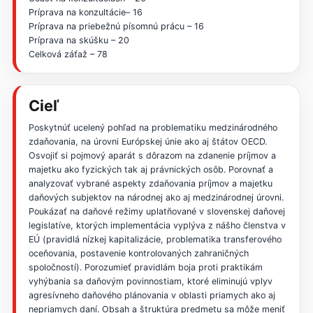
Príprava na konzultácie– 16
Príprava na priebežnú písomnú prácu – 16
Príprava na skúšku – 20
Celková záťaž – 78
Cieľ
Poskytnúť ucelený pohľad na problematiku medzinárodného
zdaňovania, na úrovni Európskej únie ako aj štátov OECD.
Osvojiť si pojmový aparát s dôrazom na zdanenie príjmov a
majetku ako fyzických tak aj právnických osôb. Porovnať a
analyzovať vybrané aspekty zdaňovania príjmov a majetku
daňových subjektov na národnej ako aj medzinárodnej úrovni.
Poukázať na daňové režimy uplatňované v slovenskej daňovej
legislatíve, ktorých implementácia vyplýva z nášho členstva v
EÚ (pravidlá nízkej kapitalizácie, problematika transferového
oceňovania, postavenie kontrolovaných zahraničných
spoločností). Porozumieť pravidlám boja proti praktikám
vyhýbania sa daňovým povinnostiam, ktoré eliminujú vplyv
agresívneho daňového plánovania v oblasti priamych ako aj
nepriamych daní. Obsah a štruktúra predmetu sa môže meniť