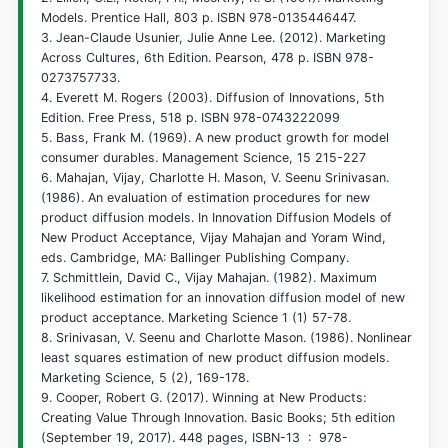
Models. Prentice Hall, 803 p. ISBN 978-0135446447.
3. Jean-Claude Usunier, Julie Anne Lee. (2012). Marketing
Across Cultures, 6th Edition. Pearson, 478 p. ISBN 978-
0273757733.
4. Everett M. Rogers (2003). Diffusion of Innovations, 5th
Edition. Free Press, 518 p. ISBN 978-0743222099
5. Bass, Frank M. (1969). A new product growth for model
consumer durables. Management Science, 15 215-227
6. Mahajan, Vijay, Charlotte H. Mason, V. Seenu Srinivasan.
(1986). An evaluation of estimation procedures for new
product diffusion models. In Innovation Diffusion Models of
New Product Acceptance, Vijay Mahajan and Yoram Wind,
eds. Cambridge, MA: Ballinger Publishing Company.
7. Schmittlein, David C., Vijay Mahajan. (1982). Maximum
likelihood estimation for an innovation diffusion model of new
product acceptance. Marketing Science 1 (1) 57-78.
8. Srinivasan, V. Seenu and Charlotte Mason. (1986). Nonlinear
least squares estimation of new product diffusion models.
Marketing Science, 5 (2), 169-178.
9. Cooper, Robert G. (2017). Winning at New Products:
Creating Value Through Innovation. Basic Books; 5th edition
(September 19, 2017). 448 pages, ISBN-13 ‏ : ‎ 978-