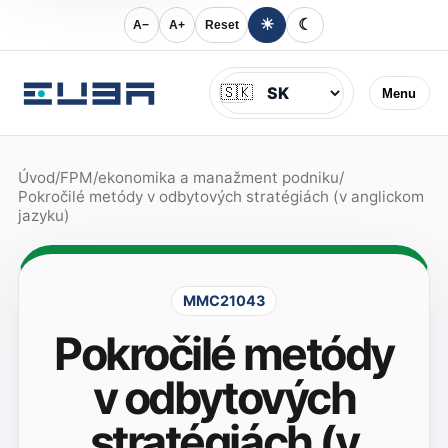
☀
☾
A−
A+
Reset
Jazyk
🇸🇰
Menu
Úvod
/
FPM
/
ekonomika a manažment podniku
/
Pokročilé metódy v odbytových stratégiách (v anglickom
jazyku)
MMC21043
Pokročilé metódy
v odbytových
stratégiách (v