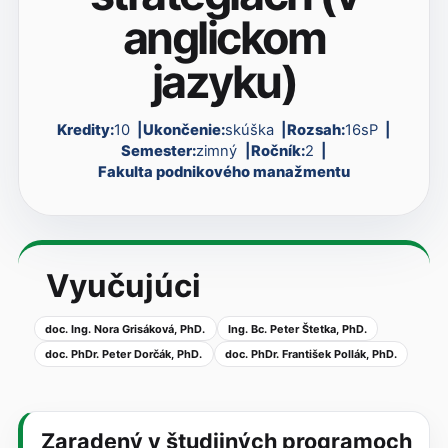
anglickom
jazyku)
Kredity:
10
Ukončenie:
skúška
Rozsah:
16sP
Semester:
zimný
Ročník:
2
Fakulta podnikového manažmentu
Vyučujúci
doc. Ing. Nora Grisáková, PhD.
Ing. Bc. Peter Štetka, PhD.
doc. PhDr. Peter Dorčák, PhD.
doc. PhDr. František Pollák, PhD.
Zaradený v študijných programoch