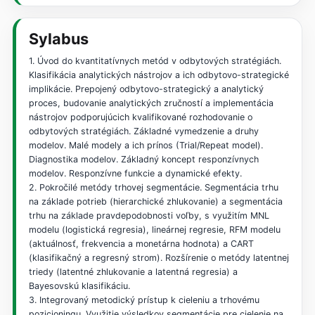
Sylabus
1. Úvod do kvantitatívnych metód v odbytových stratégiách.
Klasifikácia analytických nástrojov a ich odbytovo-strategické
implikácie. Prepojený odbytovo-strategický a analytický
proces, budovanie analytických zručností a implementácia
nástrojov podporujúcich kvalifikované rozhodovanie o
odbytových stratégiách. Základné vymedzenie a druhy
modelov. Malé modely a ich prínos (Trial/Repeat model).
Diagnostika modelov. Základný koncept responzívnych
modelov. Responzívne funkcie a dynamické efekty.
2. Pokročilé metódy trhovej segmentácie. Segmentácia trhu
na základe potrieb (hierarchické zhlukovanie) a segmentácia
trhu na základe pravdepodobnosti voľby, s využitím MNL
modelu (logistická regresia), lineárnej regresie, RFM modelu
(aktuálnosť, frekvencia a monetárna hodnota) a CART
(klasifikačný a regresný strom). Rozšírenie o metódy latentnej
triedy (latentné zhlukovanie a latentná regresia) a
Bayesovskú klasifikáciu.
3. Integrovaný metodický prístup k cieleniu a trhovému
pozicioningu. Využitie výsledkov segmentácie pre cielenie na