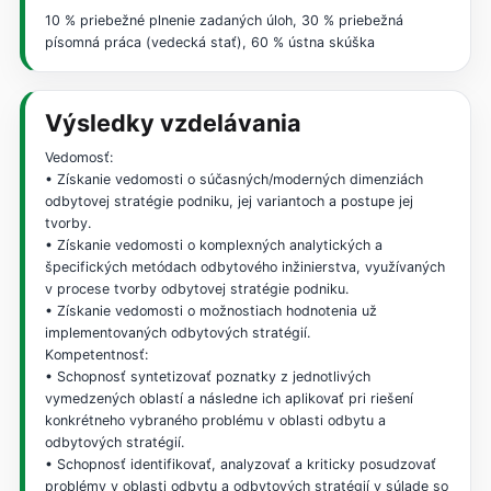
10 % priebežné plnenie zadaných úloh, 30 % priebežná
písomná práca (vedecká stať), 60 % ústna skúška
Výsledky vzdelávania
Vedomosť:
• Získanie vedomosti o súčasných/moderných dimenziách
odbytovej stratégie podniku, jej variantoch a postupe jej
tvorby.
• Získanie vedomosti o komplexných analytických a
špecifických metódach odbytového inžinierstva, využívaných
v procese tvorby odbytovej stratégie podniku.
• Získanie vedomosti o možnostiach hodnotenia už
implementovaných odbytových stratégií.
Kompetentnosť:
• Schopnosť syntetizovať poznatky z jednotlivých
vymedzených oblastí a následne ich aplikovať pri riešení
konkrétneho vybraného problému v oblasti odbytu a
odbytových stratégií.
• Schopnosť identifikovať, analyzovať a kriticky posudzovať
problémy v oblasti odbytu a odbytových stratégií v súlade so