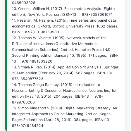
0465093328
10. Greene, William H. (2017). Econometric Analysis (Eighth
edition), New York, Pearson. ISBN-13 ‏ : ‎ 978-9353061074
11. Pesaran, M. Hashem. (2015). Time series and panel data
econometrics, Oxford, Oxford University Press. 1062 pages,
ISBN-13: 978-0198759980
12. Thomas W. Valente. (1995). Network Models of the
Diffusion of Innovations (Quantitative Methods in
Communication Subseries). 2nd ed. Hampton Press (NJ);
Second Printing edition (January 10, 1995). 171 pages, ISBN-
13 ‏ : ‎ 978-1881303220
13. Vithala R. Rao. (2014). Applied Conjoint Analysis. Springer;
2014th edition (February 20, 2014). 587 pages, ISBN-13:
978-3540877523
14. Thomas Zoëga Ramsøy. (2015). Introduction to
Neuromarketing & Consumer Neuroscience. Neurons Inc; 1st
edition (May 13, 2015). 204 pages, ISBN-13 ‏ : ‎ 978-
8799760206
15. Simon Kingsnorth. (2019). Digital Marketing Strategy: An
Integrated Approach to Online Marketing. 2nd ed. Kogan
Page; 2nd edition (April 28, 2019). 384 pages, ISBN-13 ‏ : ‎
978-0749484224.