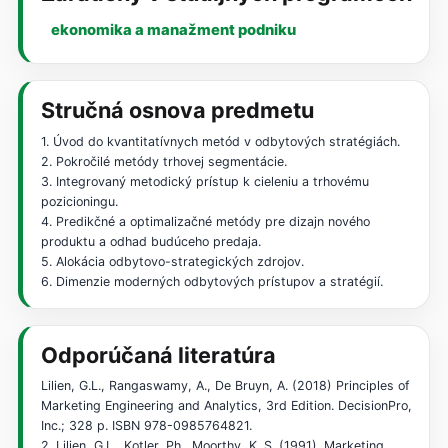
ekonomika a manažment podniku
Stručná osnova predmetu
1. Úvod do kvantitatívnych metód v odbytových stratégiách.
2. Pokročilé metódy trhovej segmentácie.
3. Integrovaný metodický prístup k cieleniu a trhovému
pozicioningu.
4. Predikčné a optimalizačné metódy pre dizajn nového
produktu a odhad budúceho predaja.
5. Alokácia odbytovo-strategických zdrojov.
6. Dimenzie moderných odbytových prístupov a stratégií.
Odporúčaná literatúra
Lilien, G.L., Rangaswamy, A., De Bruyn, A. (2018) Principles of
Marketing Engineering and Analytics, 3rd Edition. DecisionPro,
Inc.; 328 p. ISBN 978-0985764821.
2. Lilien, G.L., Kotler, Ph., Moorthy, K. S. (1991). Marketing