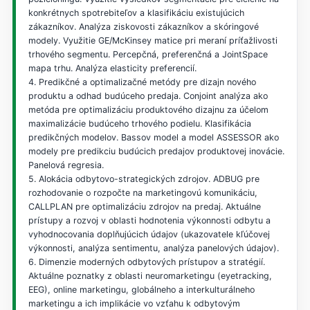
konkrétnych spotrebiteľov a klasifikáciu existujúcich
zákazníkov. Analýza ziskovosti zákazníkov a skóringové
modely. Využitie GE/McKinsey matice pri meraní príťažlivosti
trhového segmentu. Percepčná, preferenčná a JointSpace
mapa trhu. Analýza elasticity preferencií.
4. Predikčné a optimalizačné metódy pre dizajn nového
produktu a odhad budúceho predaja. Conjoint analýza ako
metóda pre optimalizáciu produktového dizajnu za účelom
maximalizácie budúceho trhového podielu. Klasifikácia
predikčných modelov. Bassov model a model ASSESSOR ako
modely pre predikciu budúcich predajov produktovej inovácie.
Panelová regresia.
5. Alokácia odbytovo-strategických zdrojov. ADBUG pre
rozhodovanie o rozpočte na marketingovú komunikáciu,
CALLPLAN pre optimalizáciu zdrojov na predaj. Aktuálne
prístupy a rozvoj v oblasti hodnotenia výkonnosti odbytu a
vyhodnocovania doplňujúcich údajov (ukazovatele kľúčovej
výkonnosti, analýza sentimentu, analýza panelových údajov).
6. Dimenzie moderných odbytových prístupov a stratégií.
Aktuálne poznatky z oblasti neuromarketingu (eyetracking,
EEG), online marketingu, globálneho a interkulturálneho
marketingu a ich implikácie vo vzťahu k odbytovým