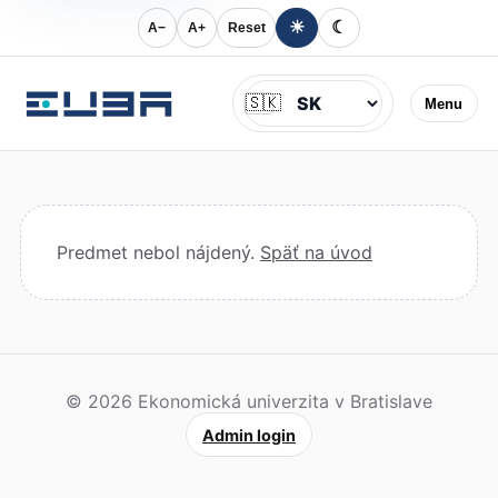
☀
☾
A−
A+
Reset
Jazyk
🇸🇰
Menu
Predmet nebol nájdený.
Späť na úvod
© 2026 Ekonomická univerzita v Bratislave
Admin login