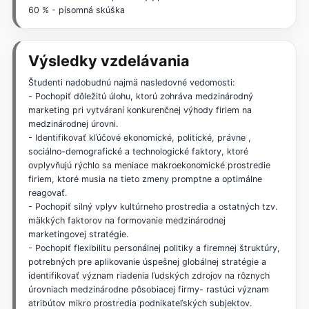
60 % - písomná skúška
Výsledky vzdelávania
Študenti nadobudnú najmä nasledovné vedomosti:
- Pochopiť dôležitú úlohu, ktorú zohráva medzinárodný
marketing pri vytváraní konkurenčnej výhody firiem na
medzinárodnej úrovni.
- Identifikovať kľúčové ekonomické, politické, právne ,
sociálno-demografické a technologické faktory, ktoré
ovplyvňujú rýchlo sa meniace makroekonomické prostredie
firiem, ktoré musia na tieto zmeny promptne a optimálne
reagovať.
- Pochopiť silný vplyv kultúrneho prostredia a ostatných tzv.
mäkkých faktorov na formovanie medzinárodnej
marketingovej stratégie.
- Pochopiť flexibilitu personálnej politiky a firemnej štruktúry,
potrebných pre aplikovanie úspešnej globálnej stratégie a
identifikovať význam riadenia ľudských zdrojov na rôznych
úrovniach medzinárodne pôsobiacej firmy- rastúci význam
atribútov mikro prostredia podnikateľských subjektov.