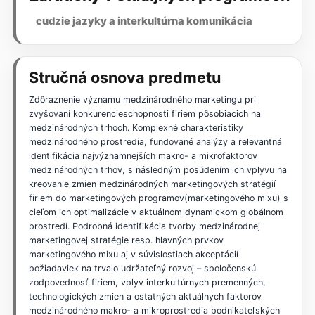
cudzie jazyky a interkultúrna komunikácia
Stručná osnova predmetu
Zdôraznenie významu medzinárodného marketingu pri
zvyšovaní konkurencieschopnosti firiem pôsobiacich na
medzinárodných trhoch. Komplexné charakteristiky
medzinárodného prostredia, fundované analýzy a relevantná
identifikácia najvýznamnejších makro- a mikrofaktorov
medzinárodných trhov, s následným posúdením ich vplyvu na
kreovanie zmien medzinárodných marketingových stratégií
firiem do marketingových programov(marketingového mixu) s
cieľom ich optimalizácie v aktuálnom dynamickom globálnom
prostredí. Podrobná identifikácia tvorby medzinárodnej
marketingovej stratégie resp. hlavných prvkov
marketingového mixu aj v súvislostiach akceptácií
požiadaviek na trvalo udržateľný rozvoj – spoločenskú
zodpovednosť firiem, vplyv interkultúrnych premenných,
technologických zmien a ostatných aktuálnych faktorov
medzinárodného makro- a mikroprostredia podnikateľských