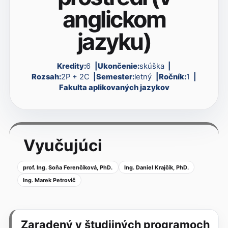
anglickom
jazyku)
Kredity:
6
Ukončenie:
skúška
Rozsah:
2P + 2C
Semester:
letný
Ročník:
1
Fakulta aplikovaných jazykov
Vyučujúci
prof. Ing. Soňa Ferenčíková, PhD.
Ing. Daniel Krajčík, PhD.
Ing. Marek Petrovič
Zaradený v študijných programoch