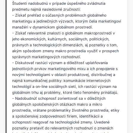
Študenti nadobudnú v prípade úspešného zvládnutia
predmetu najmä nasledovné zručnosti:
- Získať prehľad o súčasných problémoch globálneho
marketingu a jedinečných výzvach, ktorým čelia marketingoví
manažéri v dynamickom globálnom prostredí.
- Získať relevantné znalosti o globálnom makroprostredí v
jeho ekonomických, kultúrnych, sociálnych, politických,
právnych a technologických dimenziách, aj poznatky o tom,
akým spôsobom zmeny makro prostredia využiť v prospech
správnych marketingových rozhodnutí.
- Diskutovať rastúci význam a dôležitosť uplatňovania
jednotlivých prvkov marketingového mixu a ich prepojenie s
novými technológiami v oblasti produktovej, distribučnej a
najmä komunikačnej politiky: komunikácie internetových
technológií a on-line sociálnych sietí, ich rastúci význam na
globálnom trhu aj problémy, ktoré tieto fenomény prinášajú.
- Nadobudnúť schopnosť zorientovať sa v dôležitých
globálnych spoločenských otázkach makro a mikro
prostredia, vrátane problematiky životného prostredia, etiky
a spoločenskej zodpovednosti firiem, identifikácii a
schopnosti reagovať na technologické zmeny. Uvedené
poznatky pretaviť do relevantných rozhodnutí o zmenách