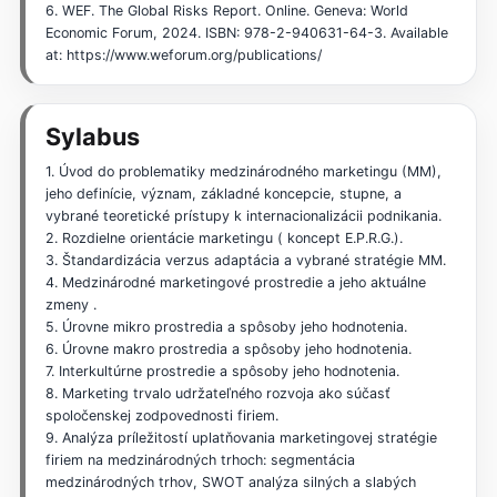
6. WEF. The Global Risks Report. Online. Geneva: World
Economic Forum, 2024. ISBN: 978-2-940631-64-3. Available
at: https://www.weforum.org/publications/
Sylabus
1. Úvod do problematiky medzinárodného marketingu (MM),
jeho definície, význam, základné koncepcie, stupne, a
vybrané teoretické prístupy k internacionalizácii podnikania.
2. Rozdielne orientácie marketingu ( koncept E.P.R.G.).
3. Štandardizácia verzus adaptácia a vybrané stratégie MM.
4. Medzinárodné marketingové prostredie a jeho aktuálne
zmeny .
5. Úrovne mikro prostredia a spôsoby jeho hodnotenia.
6. Úrovne makro prostredia a spôsoby jeho hodnotenia.
7. Interkultúrne prostredie a spôsoby jeho hodnotenia.
8. Marketing trvalo udržateľného rozvoja ako súčasť
spoločenskej zodpovednosti firiem.
9. Analýza príležitostí uplatňovania marketingovej stratégie
firiem na medzinárodných trhoch: segmentácia
medzinárodných trhov, SWOT analýza silných a slabých