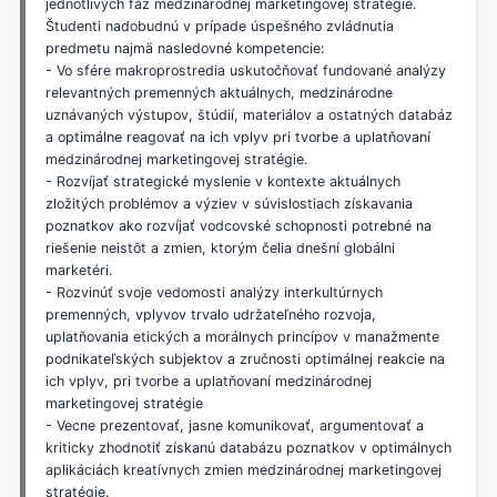
jednotlivých fáz medzinárodnej marketingovej stratégie.
Študenti nadobudnú v prípade úspešného zvládnutia
predmetu najmä nasledovné kompetencie:
- Vo sfére makroprostredia uskutočňovať fundované analýzy
relevantných premenných aktuálnych, medzinárodne
uznávaných výstupov, štúdií, materiálov a ostatných databáz
a optimálne reagovať na ich vplyv pri tvorbe a uplatňovaní
medzinárodnej marketingovej stratégie.
- Rozvíjať strategické myslenie v kontexte aktuálnych
zložitých problémov a výziev v súvislostiach získavania
poznatkov ako rozvíjať vodcovské schopnosti potrebné na
riešenie neistôt a zmien, ktorým čelia dnešní globálni
marketéri.
- Rozvinúť svoje vedomosti analýzy interkultúrnych
premenných, vplyvov trvalo udržateľného rozvoja,
uplatňovania etických a morálnych princípov v manažmente
podnikateľských subjektov a zručnosti optimálnej reakcie na
ich vplyv, pri tvorbe a uplatňovaní medzinárodnej
marketingovej stratégie
- Vecne prezentovať, jasne komunikovať, argumentovať a
kriticky zhodnotiť získanú databázu poznatkov v optimálnych
aplikáciách kreatívnych zmien medzinárodnej marketingovej
stratégie.