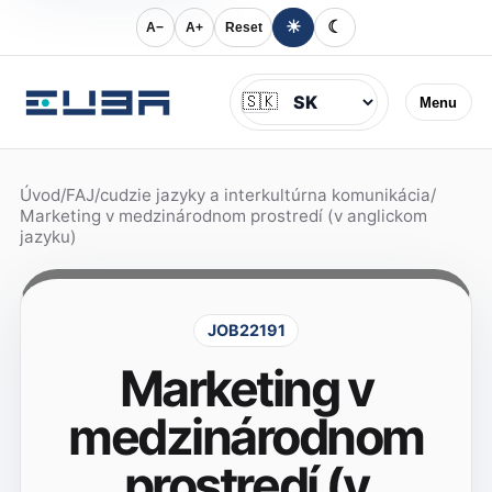
☀
☾
A−
A+
Reset
Jazyk
🇸🇰
Menu
Úvod
/
FAJ
/
cudzie jazyky a interkultúrna komunikácia
/
Marketing v medzinárodnom prostredí (v anglickom
jazyku)
JOB22191
Marketing v
medzinárodnom
prostredí (v