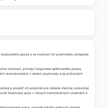
 študovaného jazyka a na možnosti ich praktického uchopenia
rne súvislosti, princípy fungovania aplikovaného jazyka,
h skoncipovaných v oblasti jazykovedy a jej príbuzných
hodiská a posúdiť ich potenciál pre riešenie vlastnej výskumnej
ikovať študovaný jazyk v rôznych komunikačných situáciách a
 doktorandskej práce; zároveň dokáže aplikovať získané