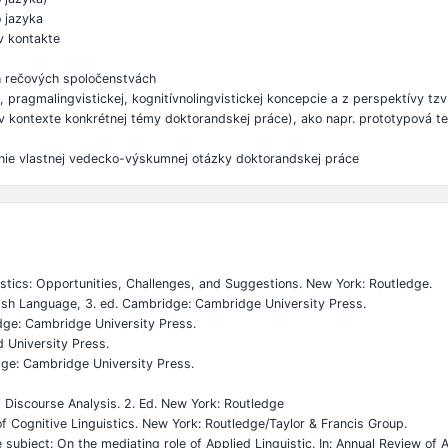
o jazyka
 v kontakte
ch rečových spoločenstvách
pragmalingvistickej, kognitívnolingvistickej koncepcie a z perspektívy tzv. 
 v kontexte konkrétnej témy doktorandskej práce), ako napr. prototypová teór
šenie vlastnej vedecko-výskumnej otázky doktorandskej práce
guistics: Opportunities, Challenges, and Suggestions. New York: Routledge.
lish Language, 3. ed. Cambridge: Cambridge University Press.
idge: Cambridge University Press.
d University Press.
dge: Cambridge University Press.
 Discourse Analysis. 2. Ed. New York: Routledge
of Cognitive Linguistics. New York: Routledge/Taylor & Francis Group.
ubject: On the mediating role of Applied Linguistic. In: Annual Review of A