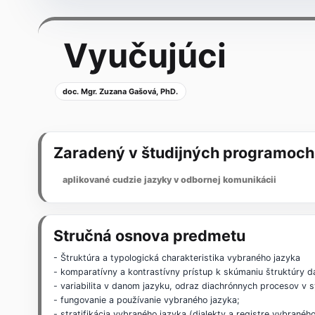
Vyučujúci
doc. Mgr. Zuzana Gašová, PhD.
Zaradený v študijných programoch
aplikované cudzie jazyky v odbornej komunikácii
Stručná osnova predmetu
- Štruktúra a typologická charakteristika vybraného jazyka
- komparatívny a kontrastívny prístup k skúmaniu štruktúry 
- variabilita v danom jazyku, odraz diachrónnych procesov v s
- fungovanie a používanie vybraného jazyka;
- stratifikácia vybraného jazyka (dialekty a registre vybranéh