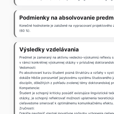
Podmienky na absolvovanie predm
Konečné hodnotenie je založené na vypracovaní projektového
(60 %).
Výsledky vzdelávania
Predmet je zameraný na aktívnu vedecko-výskumnú reflexiu sú
v rámci konkrétnej výskumnej otázky v príslušnej doktorandske
Vedomosti:
Po absolvovaní kurzu študent pozná štruktúru a vzťahy v syst
dokáže hlbšie porozumieť jazykovému systému študovaného ja
disciplín, dôležitých z pohľadu zvolenej témy doktorandskej p
Kompetencie:
Študent je schopný kriticky posúdiť existujúce lingvistické te
otázky, je schopný reflektovať možnosti uplatnenia teoretick
cieľavedome smerovať k optimálnemu komunikačnému efektu.
Zručnosti:
Dokáže navrhnúť vlastné inovatívne spôsoby uchopenia riešene