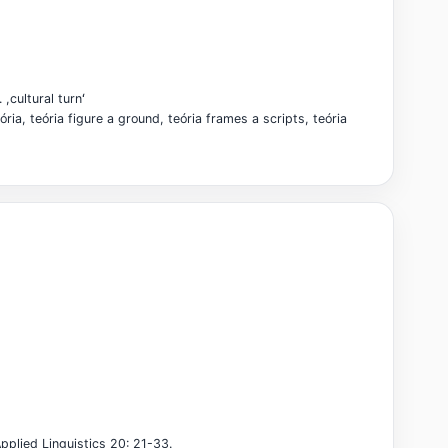
,cultural turnʻ
ia, teória figure a ground, teória frames a scripts, teória
pplied Linguistics 20: 21-33.