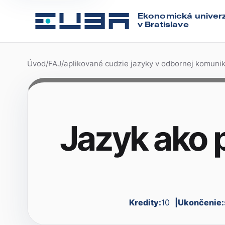
Ekonomická univerz
v Bratislave
Úvod
/
FAJ
/
aplikované cudzie jazyky v odbornej komunik
Jazyk ako 
Kredity:
10
Ukončenie: