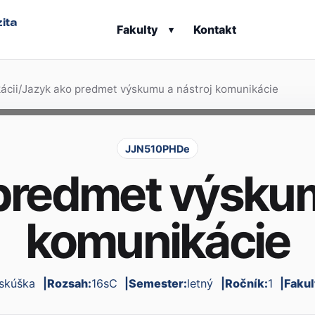
ita
Fakulty
Kontakt
▾
ácii
/
Jazyk ako predmet výskumu a nástroj komunikácie
JJN510PHDe
predmet výskum
komunikácie
skúška
Rozsah:
16sC
Semester:
letný
Ročník:
1
Fakul