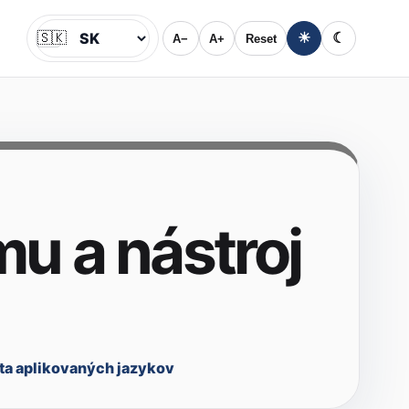
🇸🇰
☀
☾
A−
A+
Reset
Jazyk
u a nástroj
ta aplikovaných jazykov