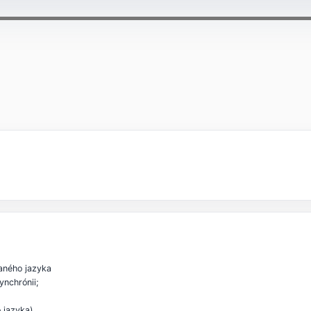
daného jazyka
ynchrónii;
o jazyka)