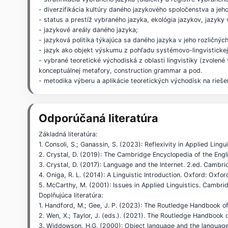
- diverzifikácia kultúry daného jazykového spoločenstva a jeh
- status a prestíž vybraného jazyka, ekológia jazykov, jazyky
- jazykové areály daného jazyka;
- jazyková politika týkajúca sa daného jazyka v jeho rozličný
- jazyk ako objekt výskumu z pohľadu systémovo-lingvistickej, 
- vybrané teoretické východiská z oblasti lingvistiky (zvolené
konceptuálnej metafory, construction grammar a pod.
- metodika výberu a aplikácie teoretických východísk na rie
Odporúčaná literatúra
Základná literatúra:
1. Consoli, S.; Ganassin, S. (2023): Reflexivity in Applied Lin
2. Crystal, D. (2019): The Cambridge Encyclopedia of the Eng
3. Crystal, D. (2017): Language and the Internet. 2.ed. Cambr
4. Oniga, R. L. (2014): A Linguistic Introduction. Oxford: Oxfor
5. McCarthy, M. (2001): Issues in Applied Linguistics. Cambri
Doplňujúca literatúra:
1. Handford, M.; Gee, J. P. (2023): The Routledge Handbook of
2. Wen, X.; Taylor, J. (eds.). (2021). The Routledge Handbook 
3. Widdowson, H.G. (2000): Object language and the language s