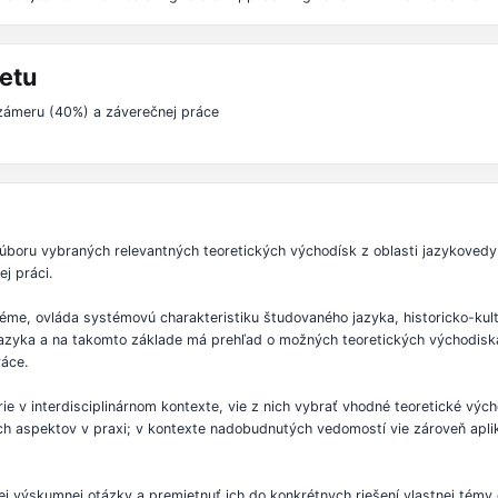
etu
 zámeru (40%) a záverečnej práce
boru vybraných relevantných teoretických východísk z oblasti jazykovedy
j práci.
éme, ovláda systémovú charakteristiku študovaného jazyka, historicko-kultú
zyka a na takomto základe má prehľad o možných teoretických východiskác
ráce.
órie v interdisciplinárnom kontexte, vie z nich vybrať vhodné teoretické výc
ých aspektov v praxi; v kontexte nadobudnutých vedomostí vie zároveň apl
j výskumnej otázky a premietnuť ich do konkrétnych riešení vlastnej témy