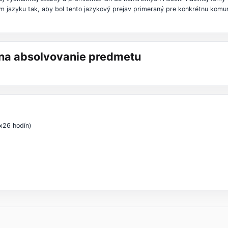
m jazyku tak, aby bol tento jazykový prejav primeraný pre konkrétnu komuni
á na absolvovanie predmetu
x26 hodín)