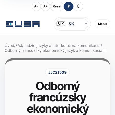
☀
☾
A−
A+
Reset
Jazyk
🇸🇰
Menu
Úvod
/
FAJ
/
cudzie jazyky a interkultúrna komunikácia
/
Odborný francúzsky ekonomický jazyk a komunikácia II.
JJC21509
Odborný
francúzsky
ekonomický