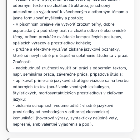
odborným textom so zložitou štruktúrou; je schopný
adekvátne sa vyjadrovať k všeobecným a odborným témam a
jasne formulovať myšlienky a postoje;
- v písomnom prejave vie vytvoriť zrozumiteľný, dobre
usporiadaný a podrobný text na zložité odborné ekonomické
témy, pričom preukáže ovládanie kompozičných postupov,
spájacích výrazov a prostriedkov kohézie;
- pružne a efektívne využívať získané jazykové poznatky,
ktoré sú nevyhnutné pre úspešné uplatnenie študenta v praxi.
Zručnosti:
- nadobudnuté zručnosti využiť pri práci s odborným textom,
napr. seminárna práca, záverečné práca, prípadová štúdia;
- aplikovať primerané jazykové stratégie viažuce sa na tvorbu
odborných textov (používanie vhodných lexikálnych,
štylistických, morfosyntaktických prostriedkov) v cieľovom
jazyku;
- získanie schopnosti vedome odlíšiť vhodné jazykové
prostriedky od nevhodných v odbornej ekonomickej
komunikácii (hovorové výrazy, syntakticky neúplné vety,
nepresné, ambivalentné vyjadrenia a pod.).