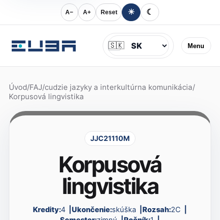
☀
☾
A−
A+
Reset
Jazyk
🇸🇰
Menu
Úvod
/
FAJ
/
cudzie jazyky a interkultúrna komunikácia
/
Korpusová lingvistika
JJC21110M
Korpusová
lingvistika
Kredity:
4
Ukončenie:
skúška
Rozsah:
2C
Semester:
zimný
Ročník:
1