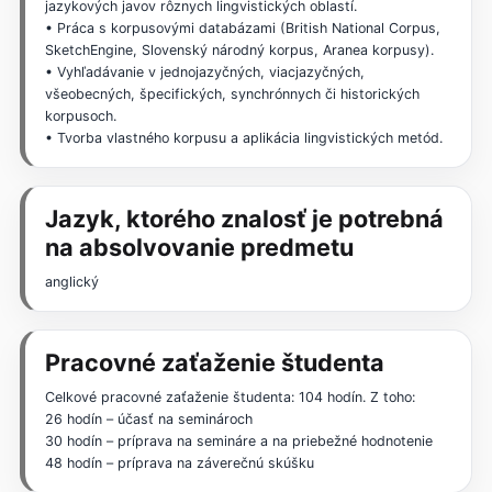
jazykových javov rôznych lingvistických oblastí.
• Práca s korpusovými databázami (British National Corpus,
SketchEngine, Slovenský národný korpus, Aranea korpusy).
• Vyhľadávanie v jednojazyčných, viacjazyčných,
všeobecných, špecifických, synchrónnych či historických
korpusoch.
• Tvorba vlastného korpusu a aplikácia lingvistických metód.
Jazyk, ktorého znalosť je potrebná
na absolvovanie predmetu
anglický
Pracovné zaťaženie študenta
Celkové pracovné zaťaženie študenta: 104 hodín. Z toho:
26 hodín – účasť na seminároch
30 hodín – príprava na semináre a na priebežné hodnotenie
48 hodín – príprava na záverečnú skúšku