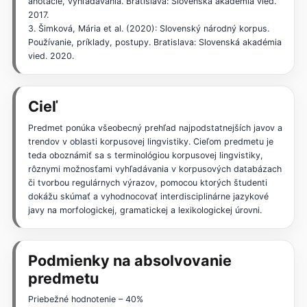
anotácie, vyhľadávania. Bratislava: Slovenská akadémia vied.
2017.
3. Šimková, Mária et al. (2020): Slovenský národný korpus.
Používanie, príklady, postupy. Bratislava: Slovenská akadémia
vied. 2020.
Cieľ
Predmet ponúka všeobecný prehľad najpodstatnejších javov a
trendov v oblasti korpusovej lingvistiky. Cieľom predmetu je
teda oboznámiť sa s terminológiou korpusovej lingvistiky,
rôznymi možnosťami vyhľadávania v korpusových databázach
či tvorbou regulárnych výrazov, pomocou ktorých študenti
dokážu skúmať a vyhodnocovať interdisciplinárne jazykové
javy na morfologickej, gramatickej a lexikologickej úrovni.
Podmienky na absolvovanie
predmetu
Priebežné hodnotenie – 40%