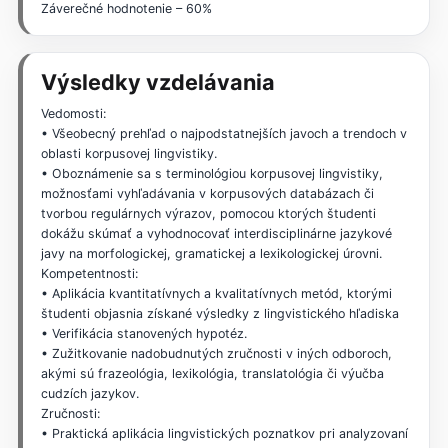
Záverečné hodnotenie – 60%
Výsledky vzdelávania
Vedomosti:
• Všeobecný prehľad o najpodstatnejších javoch a trendoch v
oblasti korpusovej lingvistiky.
• Oboznámenie sa s terminológiou korpusovej lingvistiky,
možnosťami vyhľadávania v korpusových databázach či
tvorbou regulárnych výrazov, pomocou ktorých študenti
dokážu skúmať a vyhodnocovať interdisciplinárne jazykové
javy na morfologickej, gramatickej a lexikologickej úrovni.
Kompetentnosti:
• Aplikácia kvantitatívnych a kvalitatívnych metód, ktorými
študenti objasnia získané výsledky z lingvistického hľadiska
• Verifikácia stanovených hypotéz.
• Zužitkovanie nadobudnutých zručnosti v iných odboroch,
akými sú frazeológia, lexikológia, translatológia či výučba
cudzích jazykov.
Zručnosti:
• Praktická aplikácia lingvistických poznatkov pri analyzovaní