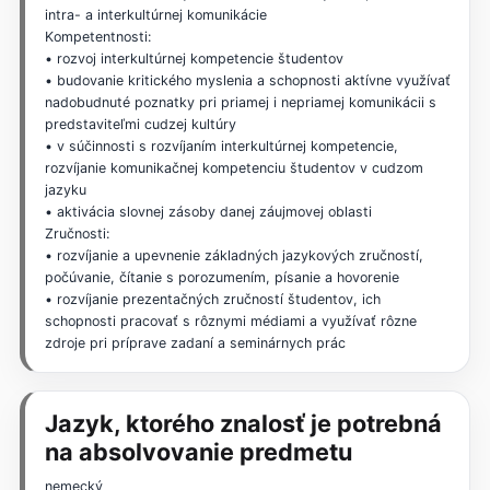
intra- a interkultúrnej komunikácie
Kompetentnosti:
• rozvoj interkultúrnej kompetencie študentov
• budovanie kritického myslenia a schopnosti aktívne využívať
nadobudnuté poznatky pri priamej i nepriamej komunikácii s
predstaviteľmi cudzej kultúry
• v súčinnosti s rozvíjaním interkultúrnej kompetencie,
rozvíjanie komunikačnej kompetenciu študentov v cudzom
jazyku
• aktivácia slovnej zásoby danej záujmovej oblasti
Zručnosti:
• rozvíjanie a upevnenie základných jazykových zručností,
počúvanie, čítanie s porozumením, písanie a hovorenie
• rozvíjanie prezentačných zručností študentov, ich
schopnosti pracovať s rôznymi médiami a využívať rôzne
zdroje pri príprave zadaní a seminárnych prác
Jazyk, ktorého znalosť je potrebná
na absolvovanie predmetu
nemecký