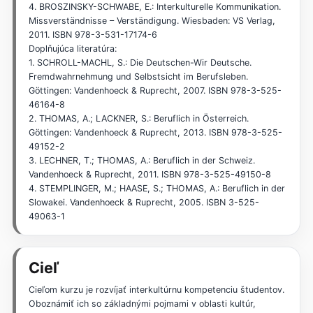
4. BROSZINSKY-SCHWABE, E.: Interkulturelle Kommunikation.
Missverständnisse – Verständigung. Wiesbaden: VS Verlag,
2011. ISBN 978-3-531-17174-6
Doplňujúca literatúra:
1. SCHROLL-MACHL, S.: Die Deutschen-Wir Deutsche.
Fremdwahrnehmung und Selbstsicht im Berufsleben.
Göttingen: Vandenhoeck & Ruprecht, 2007. ISBN 978-3-525-
46164-8
2. THOMAS, A.; LACKNER, S.: Beruflich in Österreich.
Göttingen: Vandenhoeck & Ruprecht, 2013. ISBN 978-3-525-
49152-2
3. LECHNER, T.; THOMAS, A.: Beruflich in der Schweiz.
Vandenhoeck & Ruprecht, 2011. ISBN 978-3-525-49150-8
4. STEMPLINGER, M.; HAASE, S.; THOMAS, A.: Beruflich in der
Slowakei. Vandenhoeck & Ruprecht, 2005. ISBN 3-525-
49063-1
Cieľ
Cieľom kurzu je rozvíjať interkultúrnu kompetenciu študentov.
Oboznámiť ich so základnými pojmami v oblasti kultúr,