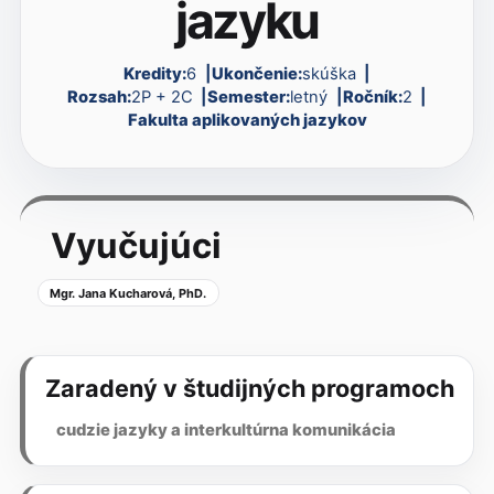
jazyku
Kredity:
6
Ukončenie:
skúška
Rozsah:
2P + 2C
Semester:
letný
Ročník:
2
Fakulta aplikovaných jazykov
Vyučujúci
Mgr. Jana Kucharová, PhD.
Zaradený v študijných programoch
cudzie jazyky a interkultúrna komunikácia