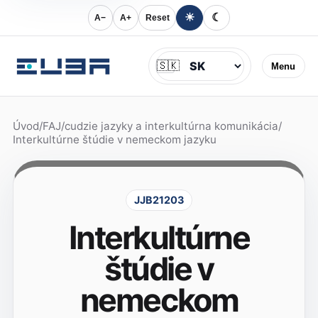
☀
☾
A−
A+
Reset
Jazyk
🇸🇰
Menu
Úvod
/
FAJ
/
cudzie jazyky a interkultúrna komunikácia
/
Interkultúrne štúdie v nemeckom jazyku
JJB21203
Interkultúrne
štúdie v
nemeckom