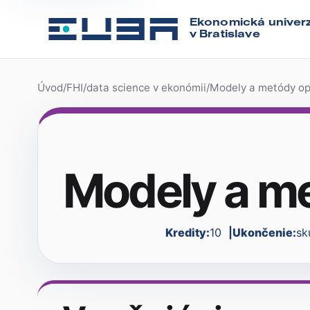
Ekonomická univerz
v Bratislave
Úvod
/
FHI
/
data science v ekonómii
/
Modely a metódy o
Modely a m
Kredity:
10
Ukončenie:
sk