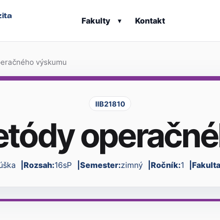
ita
Fakulty
Kontakt
▾
peračného výskumu
IIB21810
etódy operačn
úška
Rozsah:
16sP
Semester:
zimný
Ročník:
1
Fakult