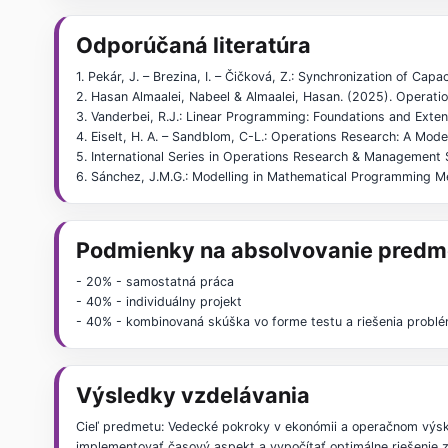
Odporúčaná literatúra
1. Pekár, J. – Brezina, I. – Čičková, Z.: Synchronization of Ca
2. Hasan Almaalei, Nabeel & Almaalei, Hasan. (2025). Operati
3. Vanderbei, R.J.: Linear Programming: Foundations and Extens
4. Eiselt, H. A. – Sandblom, C-L.: Operations Research: A Mod
5. International Series in Operations Research & Management S
6. Sánchez, J.M.G.: Modelling in Mathematical Programming M
Podmienky na absolvovanie predm
- 20% - samostatná práca
- 40% - individuálny projekt
- 40% - kombinovaná skúška vo forme testu a riešenia problé
Výsledky vzdelávania
Cieľ predmetu: Vedecké pokroky v ekonómii a operačnom výskum
implementovať časový aspekt a vypočítať optimálne riešeni