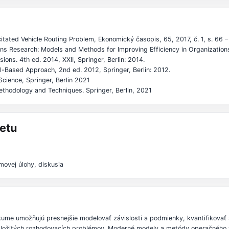
pacitated Vehicle Routing Problem, Ekonomický časopis, 65, 2017, č. 1, s. 66 –
ons Research: Models and Methods for Improving Efficiency in Organizatio
ions. 4th ed. 2014, XXII, Springer, Berlin: 2014.
el-Based Approach, 2nd ed. 2012, Springer, Berlin: 2012.
cience, Springer, Berlin 2021
ethodology and Techniques. Springer, Berlin, 2021
etu
movej úlohy, diskusia
e umožňujú presnejšie modelovať závislosti a podmienky, kvantifikovať st
e zložitých rozhodovacích problémov. Moderné modely a metódy operačnéh