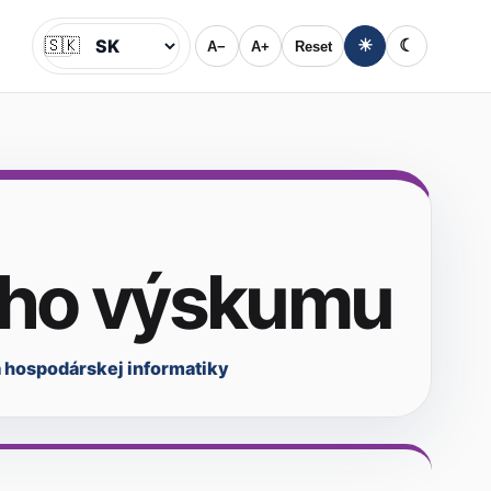
🇸🇰
☀
☾
A−
A+
Reset
Jazyk
ého výskumu
a hospodárskej informatiky