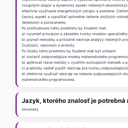
vstupných údajov a dynamický aspekt riešených ekonomických
efektívne využívanie energetických zdrojov a podobne. Cieľom
časový aspekt a vypočítať optimálne riešenie zložitých rozho
Vedomosti a porozumenie.
Po preštudovaní tohto predmetu by študenti mali:
a) rozumieť princípom a zásadám tvorby modelov operačnéh
b) poznať metodiky a príslušné nástroje analýzy riešených pr
Zručnosti, vlastnosti a atribúty.
Po štúdiu tohto predmetu by študenti mali byť schopní:
a) zostaviť zodpovedajúce modely matematického programovan
b) aplikovať rôzne metódy s využitím existujúcich metodík a
c) prakticky vedieť použiť nástroje pre tvorbu zodpovedajúc
d) efektívne využívať nástroje na riešenie zodpovedajúcich
matematického programovania.
Jazyk, ktorého znalosť je potrebn
slovenský