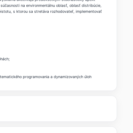
časnosti na environmentálnu oblasť, oblasť distribúcie,
eistotu, s ktorou sa stretáva rozhodovateľ, implementovať
ohách;
matematického programovania a dynamizovaných úloh