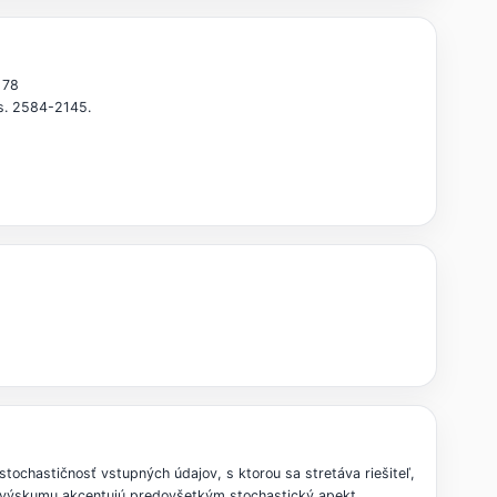
 78
ns. 2584-2145.
ochastičnosť vstupných údajov, s ktorou sa stretáva riešiteľ,
o výskumu akcentujú predovšetkým stochastický apekt