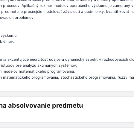
 procesov. Aplikačný rozmer modelov operačného výskumu je zameraný v sú
 predmetu je presnejšie modelovať závislosti a podmienky, kvantifikovať n
dovacích problémov.
o výskumu,
oblémov.
ia akcentujúce neurčitosť údajov a dynamický aspekt v rozhodovacích úl
 prístupov pre analýzu skúmaných systémov;
ich modelov matematického programovania;
 úloh matematického programovania, stochastického programovania, fuzzy 
á na absolvovanie predmetu