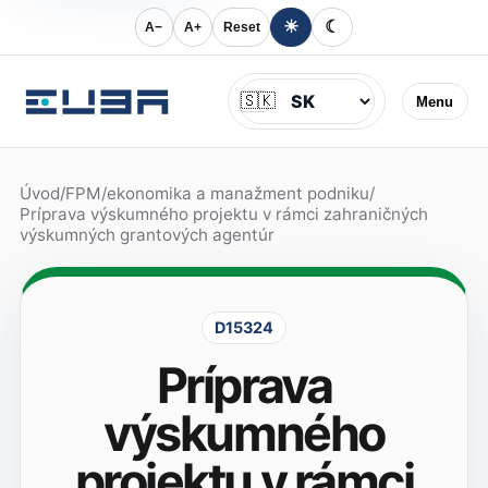
☀
☾
A−
A+
Reset
Jazyk
🇸🇰
Menu
Úvod
/
FPM
/
ekonomika a manažment podniku
/
Príprava výskumného projektu v rámci zahraničných
výskumných grantových agentúr
D15324
Príprava
výskumného
projektu v rámci