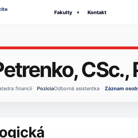
ita
Fakulty
Kontakt
▾
Petrenko, CSc.,
atedra financií
Pozícia
Odborná asistentka
Záznam osob
ogická