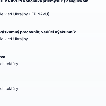
 IEP NAVU "Ekonomika priemyslu" (v anglickom
ie vied Ukrajiny (IEP NAVU)
; výskumný pracovník; vedúci výskumník
e vied Ukrajiny
tva
chitektúry
chitektúry