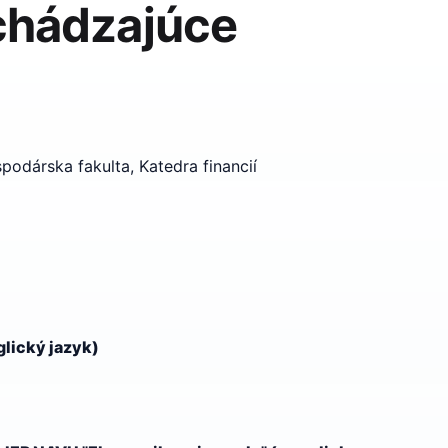
chádzajúce
podárska fakulta, Katedra financií
glický jazyk)