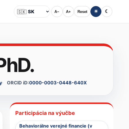
🇸🇰
☀
☾
A−
A+
Reset
Jazyk
 PhD.
y
ORCID iD:
0000-0003-0448-640X
Participácia na výučbe
Behaviorálne verejné financie (v