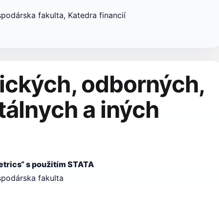
podárska fakulta, Katedra financií
ických, odborných,
tálnych a iných
etrics“ s použitím STATA
spodárska fakulta