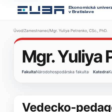
Ekonomická univerz
v Bratislave
Úvod
/
Zamestnanec
/
Mgr. Yuliya Petrenko, CSc., PhD.
Mgr. Yuliya 
Fakulta
Národohospodárska fakulta
Katedra
K
Vedecko-pedag