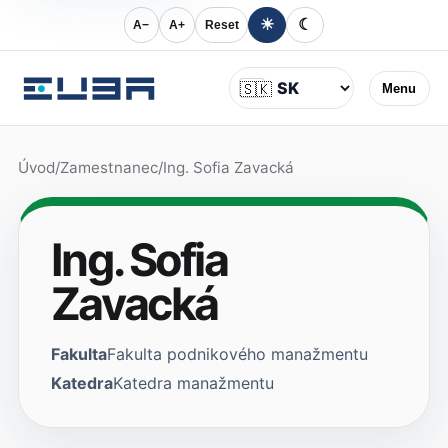
☀
☾
A−
A+
Reset
Jazyk
🇸🇰
Menu
Úvod
/
Zamestnanec
/
Ing. Sofia Zavacká
Ing. Sofia
Zavacká
Fakulta
Fakulta podnikového manažmentu
Katedra
Katedra manažmentu