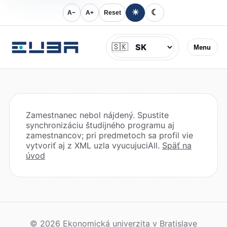
☀
☾
A−
A+
Reset
Jazyk
🇸🇰
Menu
Zamestnanec nebol nájdený. Spustite
synchronizáciu študijného programu aj
zamestnancov; pri predmetoch sa profil vie
vytvoriť aj z XML uzla vyucujuciAll.
Späť na
úvod
© 2026 Ekonomická univerzita v Bratislave