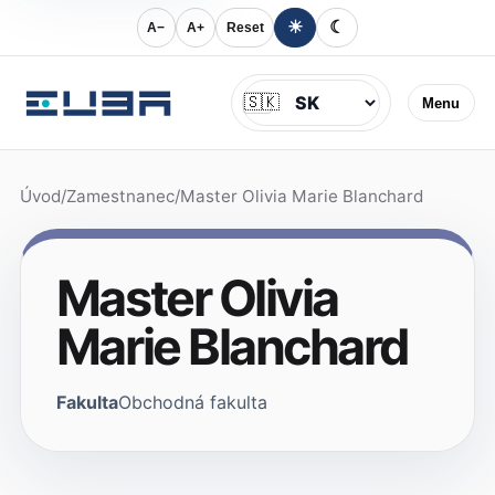
☀
☾
A−
A+
Reset
Jazyk
🇸🇰
Menu
Úvod
/
Zamestnanec
/
Master Olivia Marie Blanchard
Master Olivia
Marie Blanchard
Fakulta
Obchodná fakulta