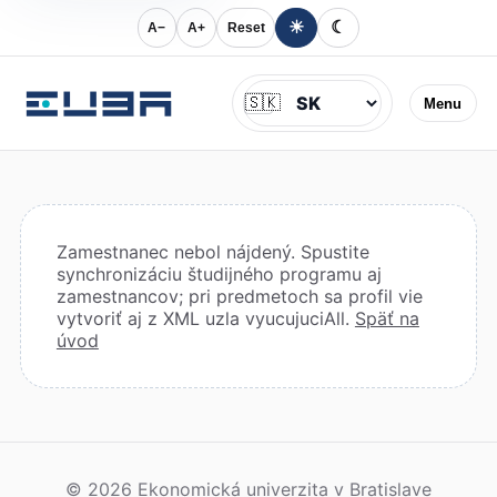
☀
☾
A−
A+
Reset
Jazyk
🇸🇰
Menu
Zamestnanec nebol nájdený. Spustite
synchronizáciu študijného programu aj
zamestnancov; pri predmetoch sa profil vie
vytvoriť aj z XML uzla vyucujuciAll.
Späť na
úvod
© 2026 Ekonomická univerzita v Bratislave