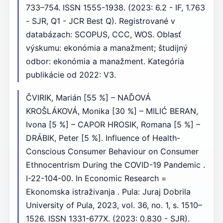
733–754. ISSN 1555-1938. (2023: 6.2 - IF, 1.763
- SJR, Q1 - JCR Best Q). Registrované v
databázach: SCOPUS, CCC, WOS. Oblasť
výskumu: ekonómia a manažment; študijný
odbor: ekonómia a manažment. Kategória
publikácie od 2022: V3.
ČVIRIK, Marián [55 %] – NAĎOVÁ
KROŠLÁKOVÁ, Monika [30 %] – MILIĆ BERAN,
Ivona [5 %] – CAPOR HROSIK, Romana [5 %] –
DRÁBIK, Peter [5 %]. Influence of Health-
Conscious Consumer Behaviour on Consumer
Ethnocentrism During the COVID-19 Pandemic .
I-22-104-00. In Economic Research =
Ekonomska istraživanja . Pula: Juraj Dobrila
University of Pula, 2023, vol. 36, no. 1, s. 1510–
1526. ISSN 1331-677X. (2023: 0.830 - SJR).