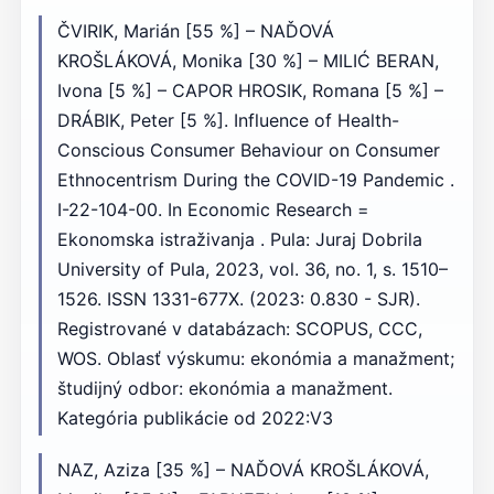
ČVIRIK, Marián [55 %] – NAĎOVÁ
KROŠLÁKOVÁ, Monika [30 %] – MILIĆ BERAN,
Ivona [5 %] – CAPOR HROSIK, Romana [5 %] –
DRÁBIK, Peter [5 %]. Influence of Health-
Conscious Consumer Behaviour on Consumer
Ethnocentrism During the COVID-19 Pandemic .
I-22-104-00. In Economic Research =
Ekonomska istraživanja . Pula: Juraj Dobrila
University of Pula, 2023, vol. 36, no. 1, s. 1510–
1526. ISSN 1331-677X. (2023: 0.830 - SJR).
Registrované v databázach: SCOPUS, CCC,
WOS. Oblasť výskumu: ekonómia a manažment;
študijný odbor: ekonómia a manažment.
Kategória publikácie od 2022:V3
NAZ, Aziza [35 %] – NAĎOVÁ KROŠLÁKOVÁ,