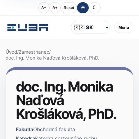
☀
☾
A−
A+
Reset
Jazyk
🇸🇰
Menu
Úvod
/
Zamestnanec
/
doc. Ing. Monika Naďová Krošláková, PhD.
doc. Ing. Monika
Naďová
Krošláková, PhD.
Fakulta
Obchodná fakulta
Katedra
Katedra cestovného ruchu