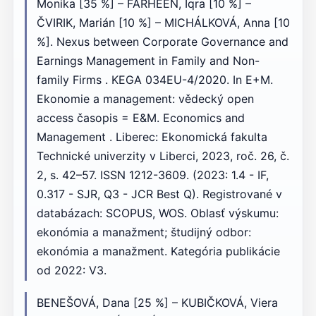
Monika [35 %] – FARHEEN, Iqra [10 %] –
ČVIRIK, Marián [10 %] – MICHÁLKOVÁ, Anna [10
%]. Nexus between Corporate Governance and
Earnings Management in Family and Non-
family Firms . KEGA 034EU-4/2020. In E+M.
Ekonomie a management: vědecký open
access časopis = E&M. Economics and
Management . Liberec: Ekonomická fakulta
Technické univerzity v Liberci, 2023, roč. 26, č.
2, s. 42–57. ISSN 1212-3609. (2023: 1.4 - IF,
0.317 - SJR, Q3 - JCR Best Q). Registrované v
databázach: SCOPUS, WOS. Oblasť výskumu:
ekonómia a manažment; študijný odbor:
ekonómia a manažment. Kategória publikácie
od 2022: V3.
BENEŠOVÁ, Dana [25 %] – KUBIČKOVÁ, Viera