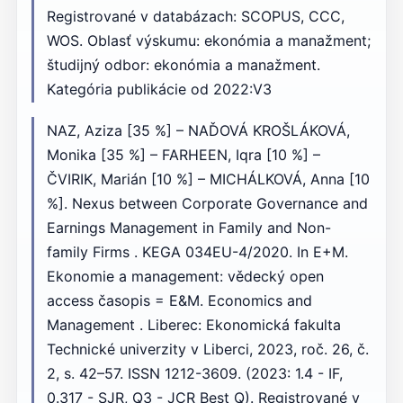
Registrované v databázach: SCOPUS, CCC,
WOS. Oblasť výskumu: ekonómia a manažment;
študijný odbor: ekonómia a manažment.
Kategória publikácie od 2022:V3
NAZ, Aziza [35 %] – NAĎOVÁ KROŠLÁKOVÁ,
Monika [35 %] – FARHEEN, Iqra [10 %] –
ČVIRIK, Marián [10 %] – MICHÁLKOVÁ, Anna [10
%]. Nexus between Corporate Governance and
Earnings Management in Family and Non-
family Firms . KEGA 034EU-4/2020. In E+M.
Ekonomie a management: vědecký open
access časopis = E&M. Economics and
Management . Liberec: Ekonomická fakulta
Technické univerzity v Liberci, 2023, roč. 26, č.
2, s. 42–57. ISSN 1212-3609. (2023: 1.4 - IF,
0.317 - SJR, Q3 - JCR Best Q). Registrované v