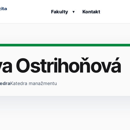
ita
Fakulty
Kontakt
▾
va Ostrihoňová
edra
Katedra manažmentu