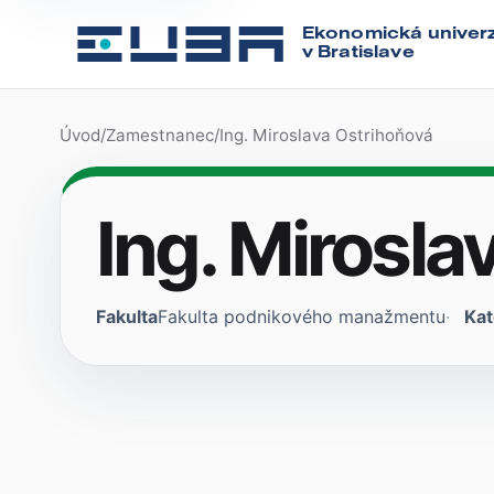
Ekonomická univerz
v Bratislave
Úvod
/
Zamestnanec
/
Ing. Miroslava Ostrihoňová
Ing. Mirosla
Fakulta
Fakulta podnikového manažmentu
Kat