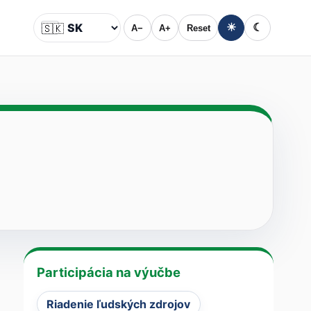
🇸🇰
☀
☾
A−
A+
Reset
Jazyk
Participácia na výučbe
Riadenie ľudských zdrojov