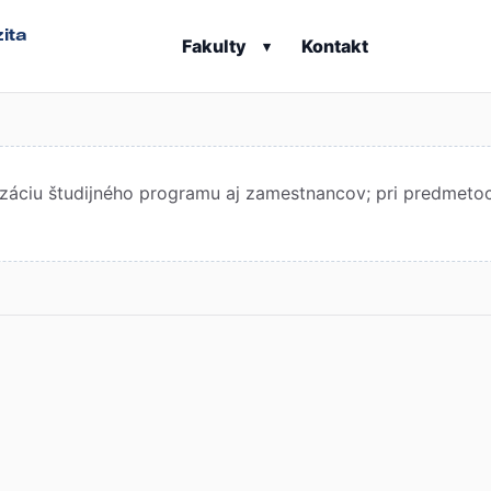
ita
Fakulty
Kontakt
▾
áciu študijného programu aj zamestnancov; pri predmetoch 