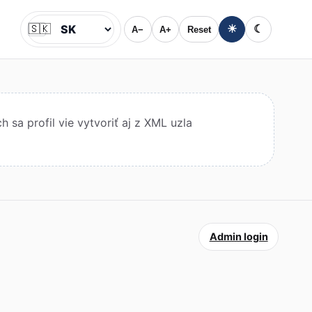
🇸🇰
☀
☾
A−
A+
Reset
Jazyk
sa profil vie vytvoriť aj z XML uzla
Admin login