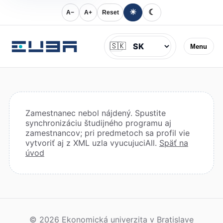
☀
☾
A−
A+
Reset
Jazyk
🇸🇰
Menu
Zamestnanec nebol nájdený. Spustite
synchronizáciu študijného programu aj
zamestnancov; pri predmetoch sa profil vie
vytvoriť aj z XML uzla vyucujuciAll.
Späť na
úvod
© 2026 Ekonomická univerzita v Bratislave