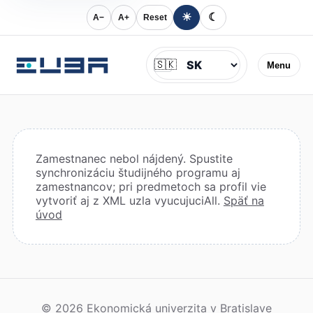
☀
☾
A−
A+
Reset
Jazyk
🇸🇰
Menu
Zamestnanec nebol nájdený. Spustite
synchronizáciu študijného programu aj
zamestnancov; pri predmetoch sa profil vie
vytvoriť aj z XML uzla vyucujuciAll.
Späť na
úvod
© 2026 Ekonomická univerzita v Bratislave