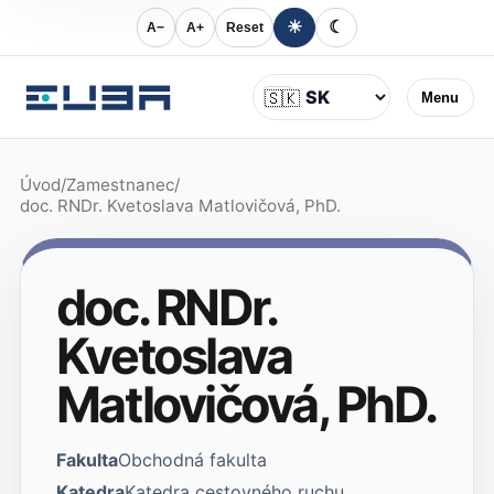
☀
☾
A−
A+
Reset
Jazyk
🇸🇰
Menu
Úvod
/
Zamestnanec
/
doc. RNDr. Kvetoslava Matlovičová, PhD.
doc. RNDr.
Kvetoslava
Matlovičová, PhD.
Fakulta
Obchodná fakulta
Katedra
Katedra cestovného ruchu