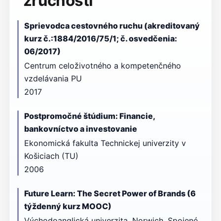
zručností
Sprievodca cestovného ruchu (akreditovaný
kurz č.:1884/2016/75/1; č. osvedčenia:
06/2017)
Centrum celoživotného a kompetenčného
vzdelávania PU
2017
Postpromočné štúdium: Financie,
bankovníctvo a investovanie
Ekonomická fakulta Technickej univerzity v
Košiciach (TU)
2006
Future Learn: The Secret Power of Brands (6
týždenný kurz MOOC)
Východoanglická univerzita, Norwich, Spojené