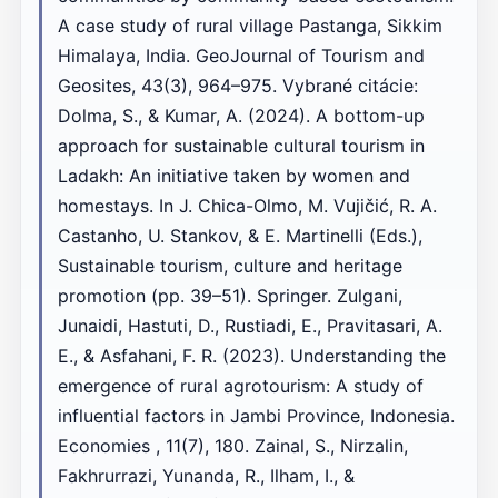
A case study of rural village Pastanga, Sikkim
Himalaya, India. GeoJournal of Tourism and
Geosites, 43(3), 964–975. Vybrané citácie:
Dolma, S., & Kumar, A. (2024). A bottom-up
approach for sustainable cultural tourism in
Ladakh: An initiative taken by women and
homestays. In J. Chica-Olmo, M. Vujičić, R. A.
Castanho, U. Stankov, & E. Martinelli (Eds.),
Sustainable tourism, culture and heritage
promotion (pp. 39–51). Springer. Zulgani,
Junaidi, Hastuti, D., Rustiadi, E., Pravitasari, A.
E., & Asfahani, F. R. (2023). Understanding the
emergence of rural agrotourism: A study of
influential factors in Jambi Province, Indonesia.
Economies , 11(7), 180. Zainal, S., Nirzalin,
Fakhrurrazi, Yunanda, R., Ilham, I., &