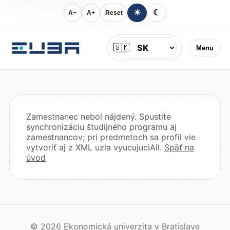
☀
☾
A−
A+
Reset
Jazyk
🇸🇰
Menu
Zamestnanec nebol nájdený. Spustite
synchronizáciu študijného programu aj
zamestnancov; pri predmetoch sa profil vie
vytvoriť aj z XML uzla vyucujuciAll.
Späť na
úvod
© 2026 Ekonomická univerzita v Bratislave