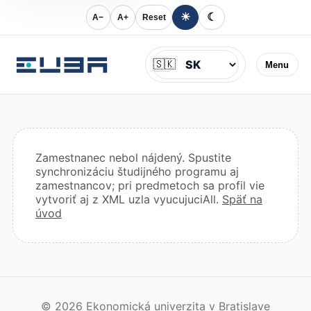
☀
☾
A−
A+
Reset
Jazyk
🇸🇰
Menu
Zamestnanec nebol nájdený. Spustite
synchronizáciu študijného programu aj
zamestnancov; pri predmetoch sa profil vie
vytvoriť aj z XML uzla vyucujuciAll.
Späť na
úvod
© 2026 Ekonomická univerzita v Bratislave