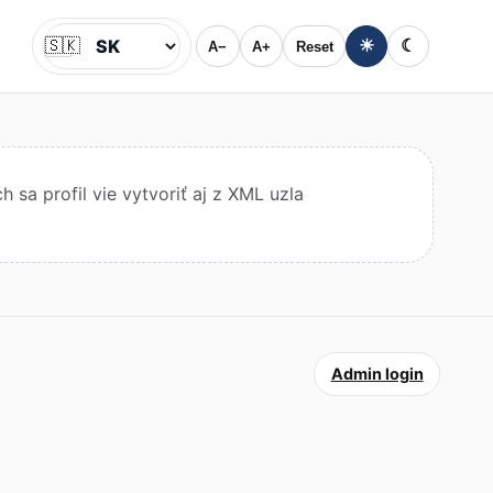
🇸🇰
☀
☾
A−
A+
Reset
Jazyk
sa profil vie vytvoriť aj z XML uzla
Admin login