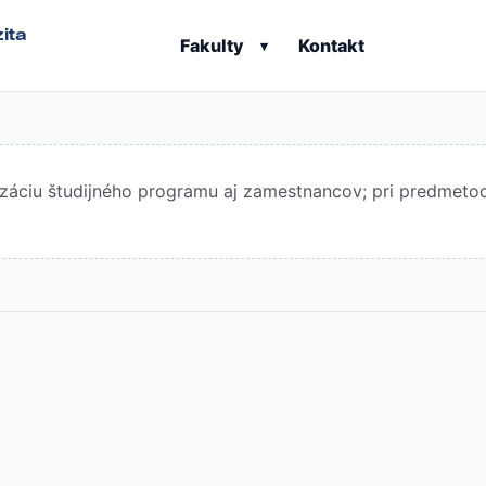
ita
Fakulty
Kontakt
▾
áciu študijného programu aj zamestnancov; pri predmetoch 