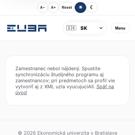
☀
☾
A−
A+
Reset
Jazyk
🇸🇰
Menu
Zamestnanec nebol nájdený. Spustite
synchronizáciu študijného programu aj
zamestnancov; pri predmetoch sa profil vie
vytvoriť aj z XML uzla vyucujuciAll.
Späť na
úvod
© 2026 Ekonomická univerzita v Bratislave