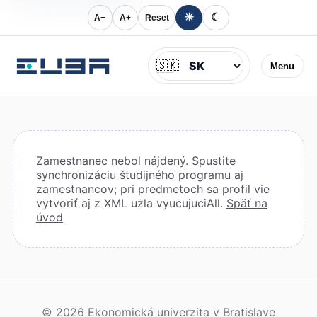
☀
☾
A−
A+
Reset
Jazyk
🇸🇰
Menu
Zamestnanec nebol nájdený. Spustite
synchronizáciu študijného programu aj
zamestnancov; pri predmetoch sa profil vie
vytvoriť aj z XML uzla vyucujuciAll.
Späť na
úvod
© 2026 Ekonomická univerzita v Bratislave