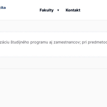
ita
Fakulty
Kontakt
▾
áciu študijného programu aj zamestnancov; pri predmetoch 