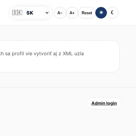
🇸🇰
☀
☾
A−
A+
Reset
Jazyk
sa profil vie vytvoriť aj z XML uzla
Admin login