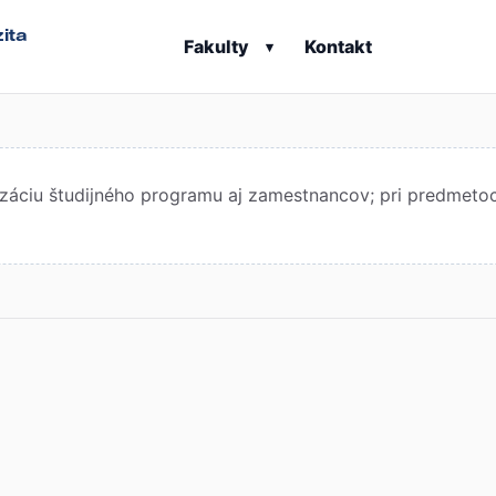
ita
Fakulty
Kontakt
▾
áciu študijného programu aj zamestnancov; pri predmetoch 