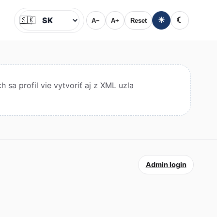
🇸🇰
☀
☾
A−
A+
Reset
Jazyk
sa profil vie vytvoriť aj z XML uzla
Admin login