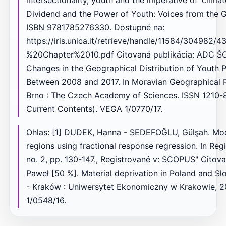
Dividend and the Power of Youth: Voices from the 
ISBN 9781785276330. Dostupné na:
https://iris.unica.it/retrieve/handle/11584/3049
%20Chapter%2010.pdf Citovaná publikácia: ADC ŠOL
Changes in the Geographical Distribution of Youth 
Between 2008 and 2017. In Moravian Geographical Rep
Brno : The Czech Academy of Sciences. ISSN 1210-881
Current Contents). VEGA 1/0770/17.
Ohlas: [1] DUDEK, Hanna - SEDEFOĞLU, Gülşah. Model
regions using fractional response regression. In Reg
no. 2, pp. 130-147., Registrované v: SCOPUS" Citov
Paweł [50 %]. Material deprivation in Poland and Sl
- Kraków : Uniwersytet Ekonomiczny w Krakowie, 20
1/0548/16.