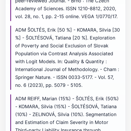
peer-reviewed Journal. - Brno : The Czech
Academy of Sciences. ISSN 1210-8812, 2020,
vol. 28, no. 1, pp. 2-15 online. VEGA 1/0770/17.
ADM ŠOLTÉS, Erik [50 %] - KOMARA, Silvia [30
%] - ŠOLTÉSOVÁ, Tatiana [20 %]. Exploration
of Poverty and Social Exclusion of Slovak
Population via Contrast Analysis Associated
with Logit Models. In: Quality & Quantity :
International Journal of Methodology. - Cham :
Springer Nature. - ISSN 0033-5177. - Vol. 57,
no. 6 (2023), pp. 5079 - 5105.
ADM REIFF, Marian (15%) - ŠOLTÉS, Erik (50%)
- KOMARA, Silvia (15%) - ŠOLTÉSOVÁ, Tatiana
(10%) - ZELINOVÁ, Silvia (10%). Segmentation
and Estimation of Claim Severity in Motor
Third-party Liability Insurance through