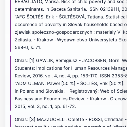
REBAGLIATO, Marisa. Risk of child poverty and socia
determinants. In Gaceta Sanitaria. ISSN 02139111, 2
"AFG ŠOLTÉS, Erik - ŠOLTÉSOVÁ, Tatiana. Statistical 
occurence of poverty in Slovak households based 
zjawisk społeczno-gospodarcznych : materiały VI k
Zeliasia. - Kraków : Wydawnictwo Uniwersytetu E
568-0, s. 71.
Ohlas: [1] GAWLIK, Remigiusz - JACOBSEN, Gorn. Wo
Students: Implications for Human Resources Manage
Review, 2016, vol. 4, no. 4, pp. 153-170. ISSN 2353
"ADM ULMAN, Paweł [50 %] - ŠOLTÉS, Erik [50 %]. 
in Poland and Slovakia. - Registrovaný: Web of Scie
Business and Economics Review. - Krakow : Cracow
2015, vol. 3, no. 1, pp. 61-72.
Ohlas: [3] MAZZUCELLI, Colette - ROSSI, Christian -
intersectionality, youth and the imperative of ‘clima