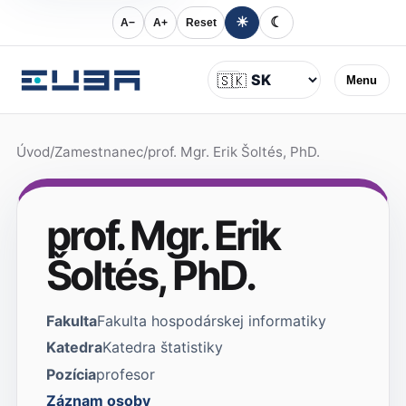
☀
☾
A−
A+
Reset
Jazyk
🇸🇰
Menu
Úvod
/
Zamestnanec
/
prof. Mgr. Erik Šoltés, PhD.
prof. Mgr. Erik
Šoltés, PhD.
Fakulta
Fakulta hospodárskej informatiky
Katedra
Katedra štatistiky
Pozícia
profesor
Záznam osoby