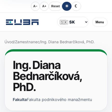
☀
☾
A−
A+
Reset
Jazyk
🇸🇰
Menu
Úvod
/
Zamestnanec
/
Ing. Diana Bednarčíková, PhD.
Ing. Diana
Bednarčíková,
PhD.
Fakulta
Fakulta podnikového manažmentu