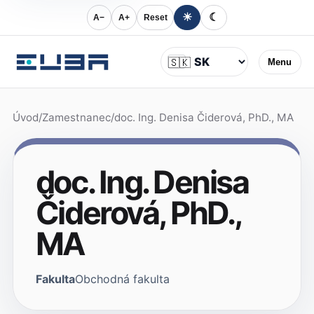
☀
☾
A−
A+
Reset
Jazyk
🇸🇰
Menu
Úvod
/
Zamestnanec
/
doc. Ing. Denisa Čiderová, PhD., MA
doc. Ing. Denisa
Čiderová, PhD.,
MA
Fakulta
Obchodná fakulta