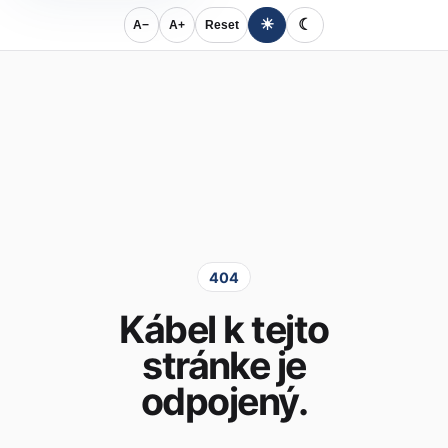
☀
☾
A−
A+
Reset
404
Kábel k tejto
stránke je
odpojený.