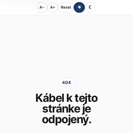
☀
☾
A−
A+
Reset
404
Kábel k tejto
stránke je
odpojený.