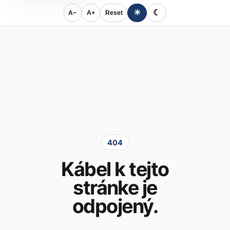
☀
☾
A−
A+
Reset
404
Kábel k tejto
stránke je
odpojený.