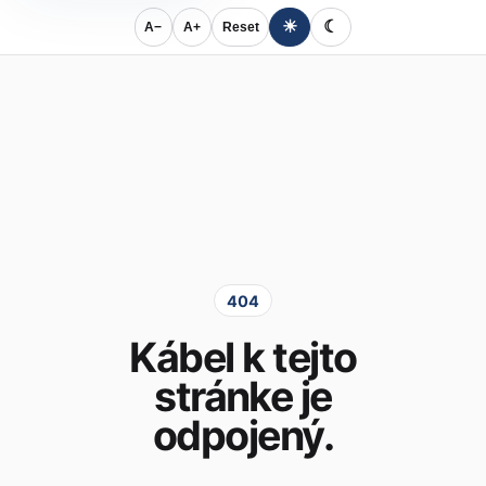
☀
☾
A−
A+
Reset
404
Kábel k tejto
stránke je
odpojený.