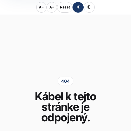
☀
☾
A−
A+
Reset
404
Kábel k tejto
stránke je
odpojený.