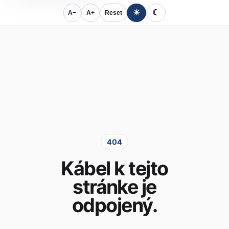
☀
☾
A−
A+
Reset
404
Kábel k tejto
stránke je
odpojený.