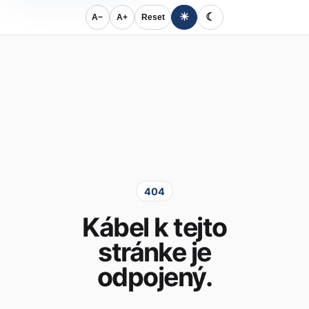
☀
☾
A−
A+
Reset
404
Kábel k tejto
stránke je
odpojený.