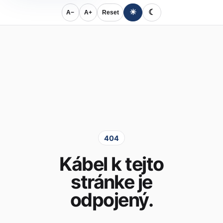
☀
☾
A−
A+
Reset
404
Kábel k tejto
stránke je
odpojený.