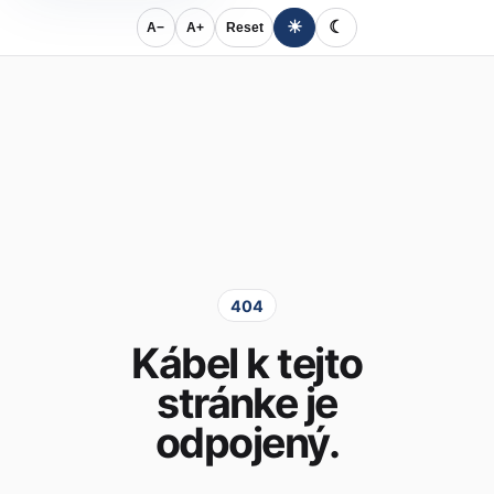
☀
☾
A−
A+
Reset
404
Kábel k tejto
stránke je
odpojený.