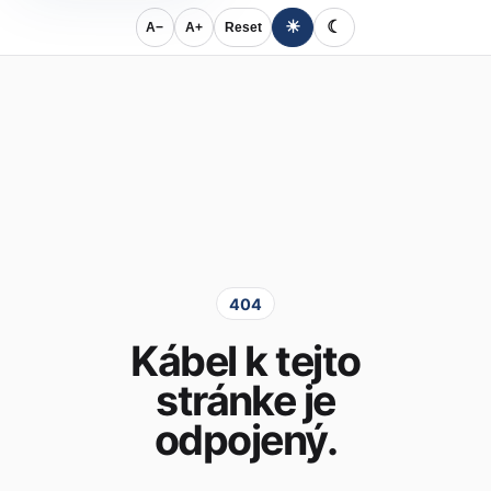
☀
☾
A−
A+
Reset
404
Kábel k tejto
stránke je
odpojený.