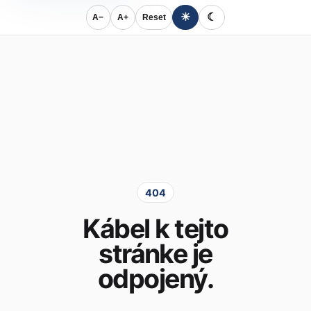
☀
☾
A−
A+
Reset
404
Kábel k tejto
stránke je
odpojený.