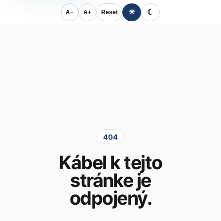
☀
☾
A−
A+
Reset
404
Kábel k tejto
stránke je
odpojený.