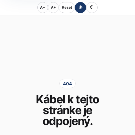
☀
☾
A−
A+
Reset
404
Kábel k tejto
stránke je
odpojený.