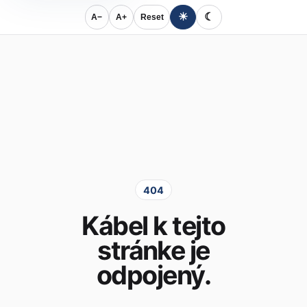
☀
☾
A−
A+
Reset
404
Kábel k tejto
stránke je
odpojený.