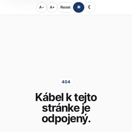
☀
☾
A−
A+
Reset
404
Kábel k tejto
stránke je
odpojený.