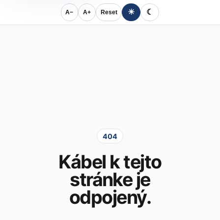
☀
☾
A−
A+
Reset
404
Kábel k tejto
stránke je
odpojený.