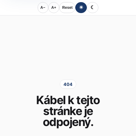
☀
☾
A−
A+
Reset
404
Kábel k tejto
stránke je
odpojený.